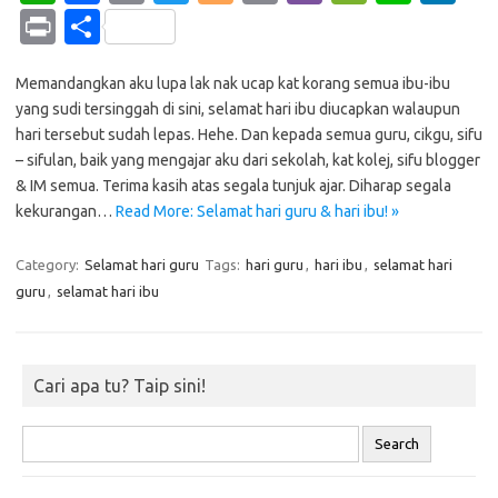
h
c
o
w
o
m
b
e
n
n
Pr
S
at
e
p
it
g
ail
er
C
e
k
in
h
s
b
y
te
g
h
e
Memandangkan aku lupa lak nak ucap kat korang semua ibu-ibu
t
ar
yang sudi tersinggah di sini, selamat hari ibu diucapkan walaupun
A
o
Li
r
er
at
dI
e
hari tersebut sudah lepas. Hehe. Dan kepada semua guru, cikgu, sifu
p
o
n
n
– sifulan, baik yang mengajar aku dari sekolah, kat kolej, sifu blogger
& IM semua. Terima kasih atas segala tunjuk ajar. Diharap segala
p
k
k
kekurangan…
Read More: Selamat hari guru & hari ibu! »
Category:
Selamat hari guru
Tags:
hari guru
,
hari ibu
,
selamat hari
guru
,
selamat hari ibu
Cari apa tu? Taip sini!