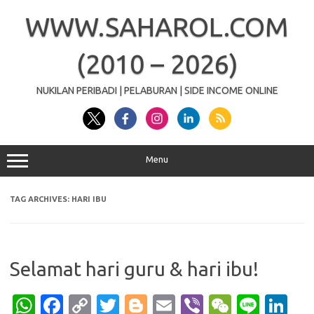
Skip
to
WWW.SAHAROL.COM
content
(2010 – 2026)
NUKILAN PERIBADI | PELABURAN | SIDE INCOME ONLINE
Menu
TAG ARCHIVES:
HARI IBU
Selamat hari guru & hari ibu!
W
Fa
C
T
Bl
E
Vi
W
Li
Li