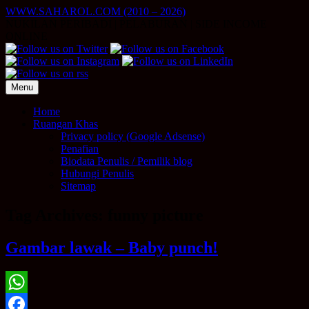
Skip
WWW.SAHAROL.COM (2010 – 2026)
to
NUKILAN PERIBADI | PELABURAN | SIDE INCOME
content
ONLINE
Menu
Home
Ruangan Khas
Privacy policy (Google Adsense)
Penafian
Biodata Penulis / Pemilik blog
Hubungi Penulis
Sitemap
Tag Archives:
funny picture
Gambar lawak – Baby punch!
WhatsApp