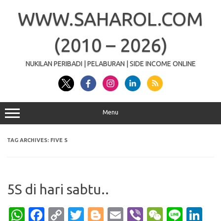
Skip
to
WWW.SAHAROL.COM
content
(2010 – 2026)
NUKILAN PERIBADI | PELABURAN | SIDE INCOME ONLINE
Menu
TAG ARCHIVES:
FIVE S
5S di hari sabtu..
W
Fa
C
T
Bl
E
Vi
W
Li
Li