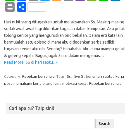
h
c
o
w
o
m
b
e
n
n
Pr
S
at
e
p
it
g
ail
er
C
e
k
in
h
s
b
y
te
g
h
e
Hari ni kitorang ditugaskan untuk melaksanakan 5s. Masing-masing
t
ar
sudah awal-awal lagi diberikan tugasan dalam kumpulan. Aku pulak
A
o
Li
r
er
at
dI
e
tolong senior yang menguruskan biro bekalan. Dalam erti kata lain
p
o
n
n
bermulalah satu episod di mana aku didedahkan serba sedikit
tugasan senior aku nih. Senang? Hahahaha. Aku cuma mampu gelak
p
k
k
& geleng kepala. Bagus jugak 5s ni, dalam mengemas…
Read More: 5S di hari sabtu.. »
Category:
Repekan bersahaja
Tags:
5s
,
five S
,
kerja hari sabtu
,
kerja
pos
,
memahami kerja orang lain
,
motivasi kerja
,
Repekan bersahaja
Cari apa tu? Taip sini!