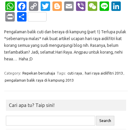
W
Fa
C
T
Bl
E
Vi
W
Li
Li
h
c
o
w
o
m
b
e
n
n
Pr
S
at
e
p
it
g
ail
er
C
e
k
in
h
s
b
y
te
g
h
e
Pengalaman balik cuti dan beraya di kampung (part 1) Terlupa pulak
t
ar
*sebenarnya malas* nak buat artikel ucapan hari raya aidilfitri kat
A
o
Li
r
er
at
dI
e
korang semua yang sudi mengunjungi blog nih. Rasanya, belum
p
o
n
n
terlambatkan? Jadi, selamat Hari Raya. Angpau untuk korang, nehi
heaa… Haha ;D
p
k
k
Category:
Repekan bersahaja
Tags:
cuti raya
,
hari raya aidilfitri 2013
,
pengalaman balik raya di kampung 2013
Cari apa tu? Taip sini!