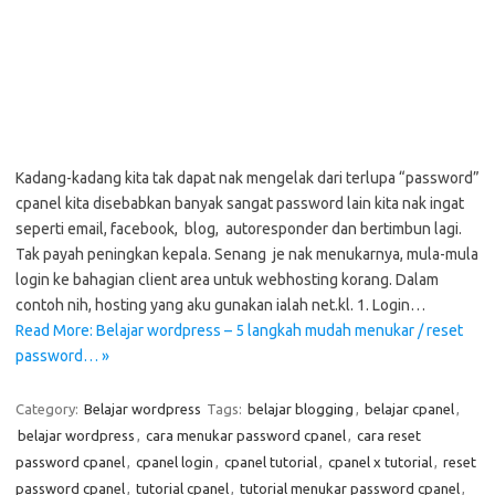
Kadang-kadang kita tak dapat nak mengelak dari terlupa “password”
cpanel kita disebabkan banyak sangat password lain kita nak ingat
seperti email, facebook, blog, autoresponder dan bertimbun lagi.
Tak payah peningkan kepala. Senang je nak menukarnya, mula-mula
login ke bahagian client area untuk webhosting korang. Dalam
contoh nih, hosting yang aku gunakan ialah net.kl. 1. Login…
Read More: Belajar wordpress – 5 langkah mudah menukar / reset
password… »
Category:
Belajar wordpress
Tags:
belajar blogging
,
belajar cpanel
,
belajar wordpress
,
cara menukar password cpanel
,
cara reset
password cpanel
,
cpanel login
,
cpanel tutorial
,
cpanel x tutorial
,
reset
password cpanel
,
tutorial cpanel
,
tutorial menukar password cpanel
,