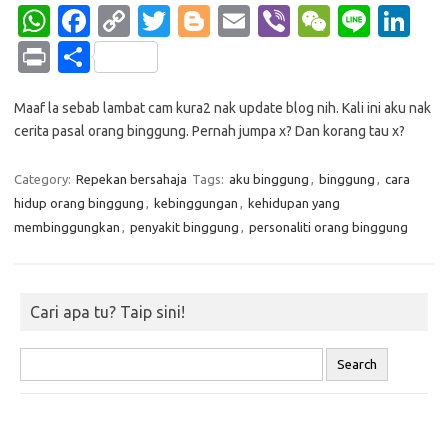
W
Fa
C
T
Bl
E
Vi
W
Li
Li
h
c
o
w
o
m
b
e
n
n
Pr
S
at
e
p
it
g
ail
er
C
e
k
in
h
s
b
y
te
g
h
e
Maaf la sebab lambat cam kura2 nak update blog nih. Kali ini aku nak
t
ar
cerita pasal orang binggung. Pernah jumpa x? Dan korang tau x?
A
o
Li
r
er
at
dI
e
p
o
n
n
Category:
Repekan bersahaja
Tags:
aku binggung
,
binggung
,
cara
p
k
k
hidup orang binggung
,
kebinggungan
,
kehidupan yang
membinggungkan
,
penyakit binggung
,
personaliti orang binggung
Cari apa tu? Taip sini!