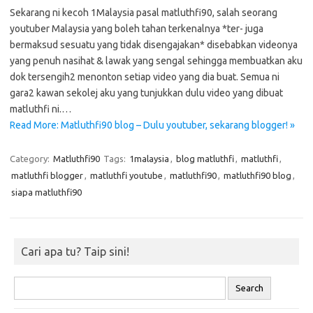
Sekarang ni kecoh 1Malaysia pasal matluthfi90, salah seorang
youtuber Malaysia yang boleh tahan terkenalnya *ter- juga
bermaksud sesuatu yang tidak disengajakan* disebabkan videonya
yang penuh nasihat & lawak yang sengal sehingga membuatkan aku
dok tersengih2 menonton setiap video yang dia buat. Semua ni
gara2 kawan sekolej aku yang tunjukkan dulu video yang dibuat
matluthfi ni.…
Read More: Matluthfi90 blog – Dulu youtuber, sekarang blogger! »
Category:
Matluthfi90
Tags:
1malaysia
,
blog matluthfi
,
matluthfi
,
matluthfi blogger
,
matluthfi youtube
,
matluthfi90
,
matluthfi90 blog
,
siapa matluthfi90
Cari apa tu? Taip sini!