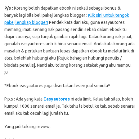
P/s :
Korang boleh dapatkan ebook ni sekali sebagai bonus &
banyak lagi bila beli pakej lengkap blogger :
Klik sini untuk tengok
pakej lengkap blogger!
Pendek kata dari aku, guna easyautores
memang jimat, senang nak pasang sendiri sebab dalam ebook tu
diajar caranya, siap tunjuk gambar rajah lagi. Kalau korang nak jimat,
gunalah easyautores untuk bina senarai email. Andaikata korang ada
masalah & perlukan bantuan lepas dapatkan ebook tu melalui link di
atas, bolehlah hubungi aku [Rujuk bahagian hubungi penulis /
biodata penulis]. Nanti aku tolong korang setakat yang aku mampu.
;0
*Ebook easyautores juga disertakan lesen jual semula*
P.p.s : Ada yang kata
Easyautores
ni ada limit. Kalau tak silap, boleh
kumpul 1000 senarai email je. Tak tahu la betul ke tak, sebab senarai
email aku tak cecah lagi jumlah tu.
Yang jadi tukang review,