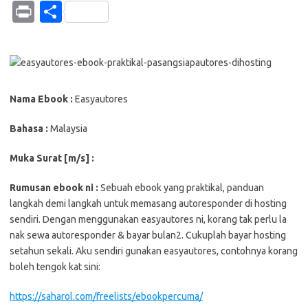
h
c
o
w
o
m
b
e
n
n
Pr
S
at
e
p
it
g
ail
er
C
e
k
in
h
s
b
y
te
g
h
e
t
ar
A
o
Li
r
er
at
dI
e
p
o
n
n
Nama Ebook :
Easyautores
p
k
k
Bahasa :
Malaysia
Muka Surat [m/s] :
Rumusan ebook ni :
Sebuah ebook yang praktikal, panduan
langkah demi langkah untuk memasang autoresponder di hosting
sendiri. Dengan menggunakan easyautores ni, korang tak perlu la
nak sewa autoresponder & bayar bulan2. Cukuplah bayar hosting
setahun sekali. Aku sendiri gunakan easyautores, contohnya korang
boleh tengok kat sini:
https://saharol.com/freelists/ebookpercuma/