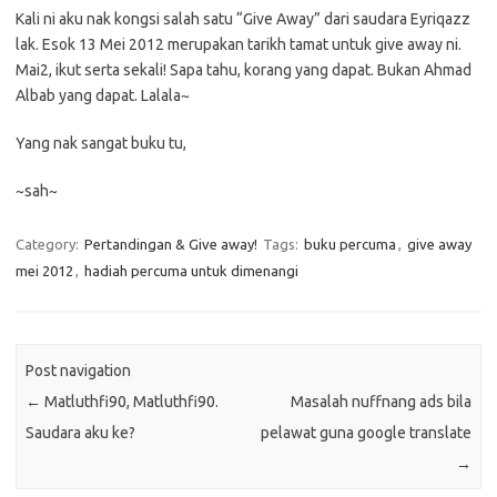
Kali ni aku nak kongsi salah satu “Give Away” dari saudara Eyriqazz
lak. Esok 13 Mei 2012 merupakan tarikh tamat untuk give away ni.
Mai2, ikut serta sekali! Sapa tahu, korang yang dapat. Bukan Ahmad
Albab yang dapat. Lalala~
Yang nak sangat buku tu,
~sah~
Category:
Pertandingan & Give away!
Tags:
buku percuma
,
give away
mei 2012
,
hadiah percuma untuk dimenangi
Post navigation
←
Matluthfi90, Matluthfi90.
Masalah nuffnang ads bila
Saudara aku ke?
pelawat guna google translate
→