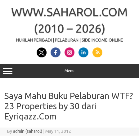
Skip
to
WWW.SAHAROL.COM
content
(2010 – 2026)
NUKILAN PERIBADI | PELABURAN | SIDE INCOME ONLINE
Menu
Saya Mahu Buku Pelaburan WTF?
23 Properties by 30 dari
Eyriqazz.Com
By
admin (saharol)
|
May 11, 2012