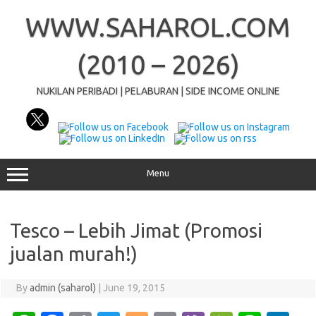
Skip
to
WWW.SAHAROL.COM
content
(2010 – 2026)
NUKILAN PERIBADI | PELABURAN | SIDE INCOME ONLINE
Menu
Tesco – Lebih Jimat (Promosi
jualan murah!)
By
admin (saharol)
|
June 19, 2015