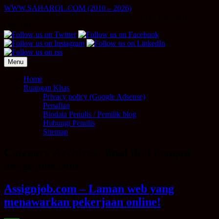
Skip
WWW.SAHAROL.COM (2010 – 2026)
to
NUKILAN PERIBADI | PELABURAN | SIDE INCOME
content
ONLINE
Menu
Home
Ruangan Khas
Privacy policy (Google Adsense)
Penafian
Biodata Penulis / Pemilik blog
Hubungi Penulis
Sitemap
Category Archives:
Buat duit dengan
assignjobs.com
Assignjob.com – Laman web yang
menawarkan pekerjaan online!