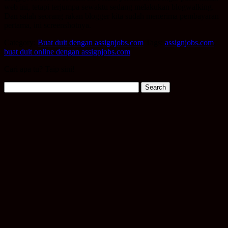
web ini, tetapi terjumpa sewaktu sedang melakukan blogwalking.
Dan salah seorang rakan blogger kita sudah menerima pembayaran
pertama, ini screenshotnya.
Category:
Buat duit dengan assignjobs.com
Tags:
assignjobs.com
,
buat duit online dengan assignjobs.com
Cari apa tu? Taip sini!