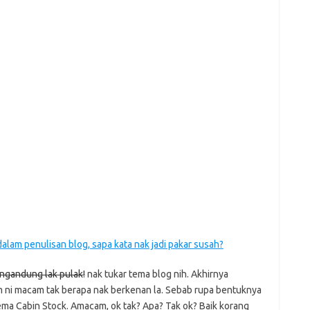
alam penulisan blog, sapa kata nak jadi pakar susah?
ngandung lak pulak!
nak tukar tema blog nih. Akhirnya
um ni macam tak berapa nak berkenan la. Sebab rupa bentuknya
ema Cabin Stock. Amacam, ok tak? Apa? Tak ok? Baik korang