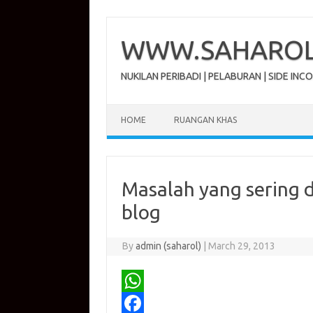
Skip
to
content
WWW.SAHAROL.
NUKILAN PERIBADI | PELABURAN | SIDE INC
HOME
RUANGAN KHAS
Masalah yang sering d
blog
By
admin (saharol)
|
March 29, 2013
W