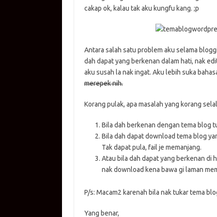
cakap ok, kalau tak aku kungfu kang. ;p
I
e
n
Antara salah satu problem aku selama bloggin
dah dapat yang berkenan dalam hati, nak edi
aku susah la nak ingat. Aku lebih suka bahas
merepek nih.
Korang pulak, apa masalah yang korang sela
Bila dah berkenan dengan tema blog tu
Bila dah dapat download tema blog yang
Tak dapat pula, fail je memanjang.
Atau bila dah dapat yang berkenan di ha
nak download kena bawa gi laman mem
P/s: Macam2 karenah bila nak tukar tema blog
Yang benar,