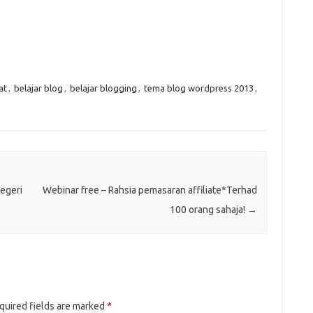
at
,
belajar blog
,
belajar blogging
,
tema blog wordpress 2013
,
negeri
Webinar free – Rahsia pemasaran affiliate*Terhad
100 orang sahaja!
→
quired fields are marked
*