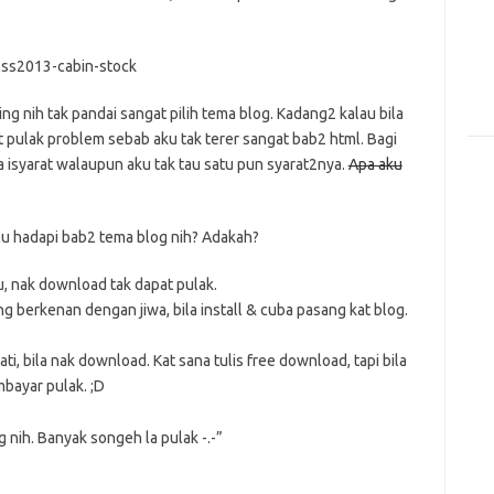
g nih tak pandai sangat pilih tema blog. Kadang2 kalau bila
t pulak problem sebab aku tak terer sangat bab2 html. Bagi
a isyarat walaupun aku tak tau satu pun syarat2nya.
Apa aku
lu hadapi bab2 tema blog nih? Adakah?
, nak download tak dapat pulak.
 berkenan dengan jiwa, bila install & cuba pasang kat blog.
ti, bila nak download. Kat sana tulis free download, tapi bila
bayar pulak. ;D
 nih. Banyak songeh la pulak -.-”