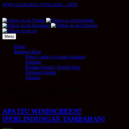
Skip
WWW.SAHAROL.COM (2010 – 2026)
to
NUKILAN PERIBADI | PELABURAN | SIDE INCOME
content
ONLINE
Menu
Home
Ruangan Khas
Privacy policy (Google Adsense)
Penafian
Biodata Penulis / Pemilik blog
Hubungi Penulis
Sitemap
Category Archives:
INSURAN
KENDERAAN
APA ITU WINDSCREEN?
(PERLINDUNGAN TAMBAHAN)