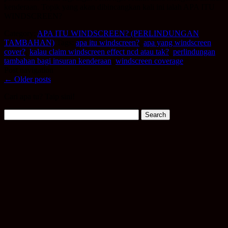
kenderaan. Topik yang akan dibincangkan kali ini ialah APA ITU
WINDSCREEN?
Category:
APA ITU WINDSCREEN? (PERLINDUNGAN
TAMBAHAN)
Tags:
apa itu windscreen?
,
apa yang windscreen
cover?
,
kalau claim windscreen effect ncd atau tak?
,
perlindungan
tambahan bagi insuran kenderaan
,
windscreen coverage
Post navigation
←
Older posts
Cari apa tu? Taip sini!