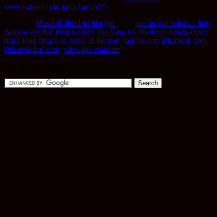
www.saharol.com kena hacked? »
Category:
Masalah dihadapi blogger
Tags:
apa itu text enhance link
,
Bahaya internet
,
blog hacked
,
kod yang tak diketahui dalam artikel
,
risiko blog dihacked
,
risiko di internet
,
saharol.com dihacked
,
text-
link-exhance virus
,
virus dan malware
Cari apa tu? Taip sini!