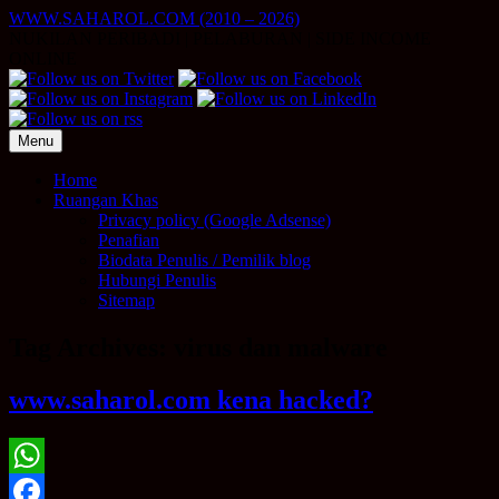
Skip
WWW.SAHAROL.COM (2010 – 2026)
to
NUKILAN PERIBADI | PELABURAN | SIDE INCOME
content
ONLINE
Menu
Home
Ruangan Khas
Privacy policy (Google Adsense)
Penafian
Biodata Penulis / Pemilik blog
Hubungi Penulis
Sitemap
Tag Archives:
virus dan malware
www.saharol.com kena hacked?
WhatsApp