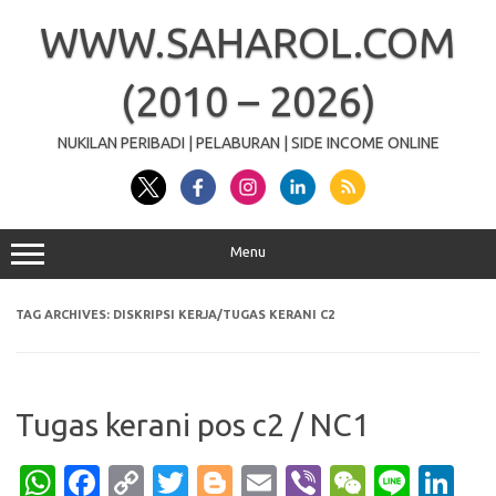
Skip
to
WWW.SAHAROL.COM
content
(2010 – 2026)
NUKILAN PERIBADI | PELABURAN | SIDE INCOME ONLINE
Menu
TAG ARCHIVES:
DISKRIPSI KERJA/TUGAS KERANI C2
Tugas kerani pos c2 / NC1
W
Fa
C
T
Bl
E
Vi
W
Li
Li