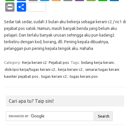
h
c
o
w
o
m
b
e
n
n
Pr
S
at
e
p
it
g
ail
er
C
e
k
in
h
s
b
y
te
g
h
e
Sedar tak sedar, sudah 3 bulan aku bekerja sebagai kerani c2 / nc1 di
t
ar
pejabat pos satok. Namun, masih banyak benda yang belum aku
A
o
Li
r
er
at
dI
e
pelajari. Dan terlalu banyak urusan sehingga aku pun kadang2
p
o
n
n
terkeliru dengan kod, borang, dll. Pening kepala dibuatnya,
pelanggan pun pening kepala tengok aku. Hahaha
p
k
k
Category:
Kerja kerani c2
Pejabat pos
Tags:
bidang kerja kerani
,
diskripsi kerja/tugas kerani c2
,
kerja kerani c2
,
senarai tugas kerani
kaunter pejabat pos
,
tugas kerani c2
,
tugas kerani pos
Cari apa tu? Taip sini!