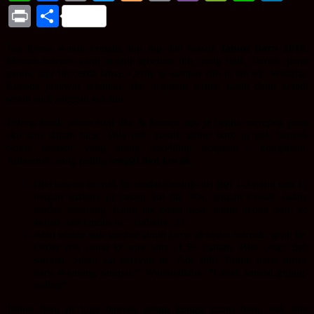
Link
Print
Share
Tak terasa waktu berlalu, tup tup dah masuk
tahun baru 2016
.
Macam-macam yang terjadi sebelum nih, yang baik, buruk, pahit
manis, tapi itu cerita lama. Cerita tu sampai situ je lah ek. Wahaha.
Kepada pelawat sekalian, aku ucapkan terima kasih daun keladi
sebab sudi singgah kat sini.
Terima kasih sebab sudi like & komen apa je benda merepek yang
aku taip dalam blog. Bila nak masuk tahun baru ni gak banyak
benda
kelakar
yang orang sekeliling ucapkan / kongsikan.
Antaranya yang paling
sengal dan lawak
;
Bila kawan ko nak ke tandas (buang air) lagi 1-2 minit nak 12
tengah malam, pi cakap kat dia “Oi, jangan masuk dalam
tandas sekarang. Kang tak pasal-pasal tahun depan baru ko
keluar dari tandas tu”. Hahaha. ;D
Atau waktu nak sambut tahun baru, pi kedai mamak, gerai ke.
Order roti canai ke apa jam 11.59 malam. Bila order dah
sampai, cakap kat pelayan tu “Ape nih? Tahun lepas order,
baru sekarang sampai?” Wahahahaha. *Gelak sambil guling-
guling*
Tahun baru ni juga banyak orang kongsi azam baru, nak bini