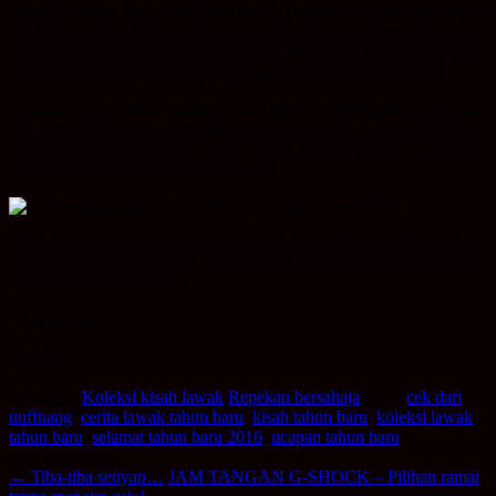
barulah, kereta baru, motosikal baru, rumah baru, macam-macam
nak baru. Aku? Hmmm. Aku pun tak tahu apa azam baru aku..
Hahaha. Satu benda je aku nak, jadi lebih baik dari tahun-tahun
sebelumnya dalam perkara yang baik-baik sahaja. Aminn.. ;D
Apapun, aku doakan korang semua sihat-walafiat selalu, walaupun
aku tau ada di antara kita tak pernah bersemuka, kenal di fb atau
blog sahaja. Ketahuilah, kerana dirimu begitu berharga. Wahaha.
Giler merepek aku pun tak faham.. ;D
Akhir kata, aku sedang menunggu cek dari nuffnang. Bulan 2 baru
dapat ni. Come on babeh.. Ada gak bajet untuk tampung kos blog
untuk tahun nih. Hehehe.
Yang benar,
Admin
Category:
Koleksi kisah lawak
Repekan bersahaja
Tags:
cek dari
nuffnang
,
cerita lawak tahun baru
,
kisah tahun baru
,
koleksi lawak
tahun baru
,
selamat tahun baru 2016
,
ucapan tahun baru
Post navigation
←
Tiba-tiba senyap…
JAM TANGAN G-SHOCK – Pilihan ramai