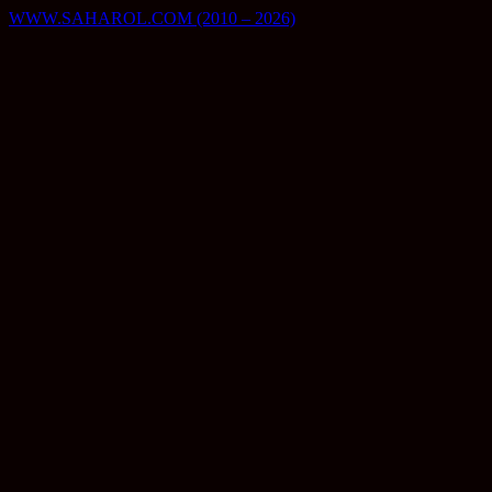
Skip
WWW.SAHAROL.COM (2010 – 2026)
to
content