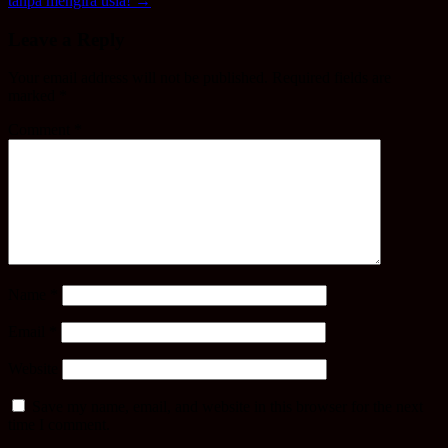
tanpa mengira usia!
→
Leave a Reply
Your email address will not be published.
Required fields are
marked
*
Comment
*
Name
*
Email
*
Website
Save my name, email, and website in this browser for the next
time I comment.