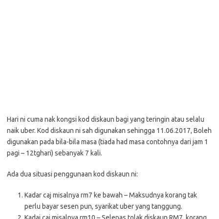
Hari ni cuma nak kongsi kod diskaun bagi yang teringin atau selalu
naik uber. Kod diskaun ni sah digunakan sehingga 11.06.2017, Boleh
digunakan pada bila-bila masa (tiada had masa contohnya dari jam 1
pagi – 12tghari) sebanyak 7 kali.
Ada dua situasi penggunaan kod diskaun ni:
Kadar caj misalnya rm7 ke bawah – Maksudnya korang tak
perlu bayar sesen pun, syarikat uber yang tanggung.
Kadaj caj misalnya rm10 – Selepas tolak diskaun RM7, korang