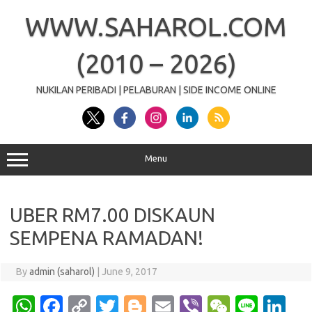
Skip
to
WWW.SAHAROL.COM
content
(2010 – 2026)
NUKILAN PERIBADI | PELABURAN | SIDE INCOME ONLINE
Menu
UBER RM7.00 DISKAUN
SEMPENA RAMADAN!
By
admin (saharol)
|
June 9, 2017
W
Fa
C
T
Bl
E
Vi
W
Li
Li