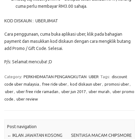
cuma perlu membayar RM3.00 sahaja.
KOD DISKAUN : UBERJIMAT
Cara penggunaan, cuma buka aplikasi uber, klik pada bahagian
payment dan masukkan kod diskaun dengan cara mengklik butang
add Promo / Gift Code. Selesai.
P/s: Selamat mencuba! ;D
Category:
PERKHIDMATAN PENGANGKUTAN
UBER
Tags:
discount
code uber malaysia
,
free ride uber
,
kod diskaun uber
,
promosi uber
,
uber
,
uber free ride ramadan
,
uber jun 2017
,
uber murah
,
uber promo
code
,
uber review
Post navigation
←
IKLAN JAWATAN KOSONG
SENTIASA MACAM CHIPSMORE