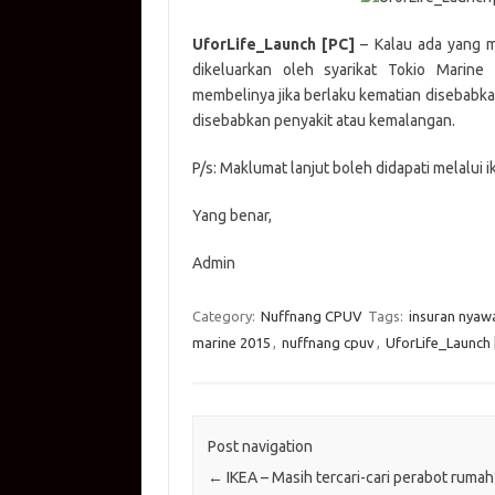
at
e
p
it
g
ail
s
b
y
te
g
UforLife_Launch [PC]
– Kalau ada yang m
dikeluarkan oleh syarikat Tokio Marin
A
o
Li
r
er
membelinya jika berlaku kematian disebabkan
p
o
n
disebabkan penyakit atau kemalangan.
p
k
k
P/s: Maklumat lanjut boleh didapati melalui ik
Yang benar,
Admin
Category:
Nuffnang CPUV
Tags:
insuran nyaw
marine 2015
,
nuffnang cpuv
,
UforLife_Launch 
Post navigation
←
IKEA – Masih tercari-cari perabot rumah