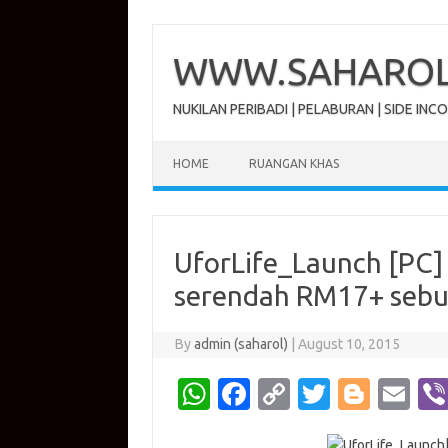
Skip
to
content
WWW.SAHAROL.
NUKILAN PERIBADI | PELABURAN | SIDE INC
HOME
RUANGAN KHAS
UforLife_Launch [PC]
serendah RM17+ sebu
By
admin (saharol)
|
August 10, 2015
W
Fa
C
T
Bl
E
h
c
o
w
o
m