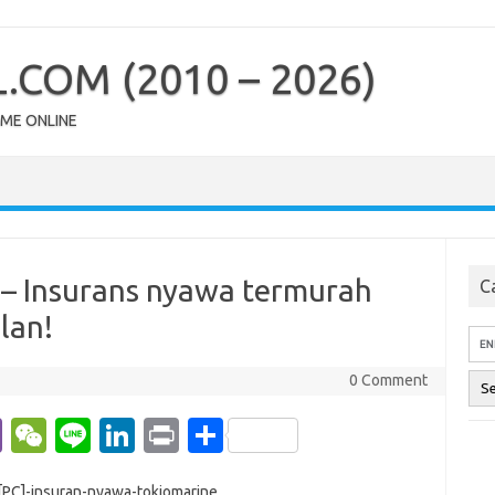
COM (2010 – 2026)
OME ONLINE
 – Insurans nyawa termurah
Ca
lan!
0 Comment
Vi
W
Li
Li
Pr
S
b
e
n
n
in
h