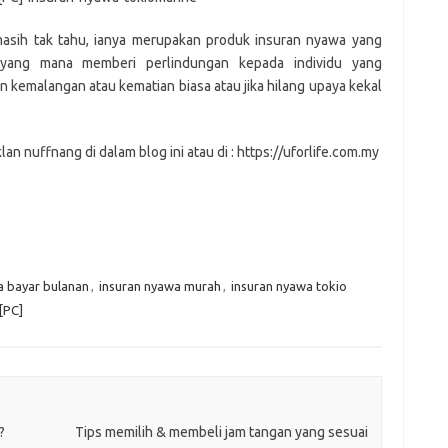
er
C
e
k
t
ar
h
e
e
asih tak tahu, ianya merupakan produk insuran nyawa yang
e yang mana memberi perlindungan kepada individu yang
at
dI
 kemalangan atau kematian biasa atau jika hilang upaya kekal
n
lan nuffnang di dalam blog ini atau di : https://uforlife.com.my
a bayar bulanan
,
insuran nyawa murah
,
insuran nyawa tokio
[PC]
?
Tips memilih & membeli jam tangan yang sesuai