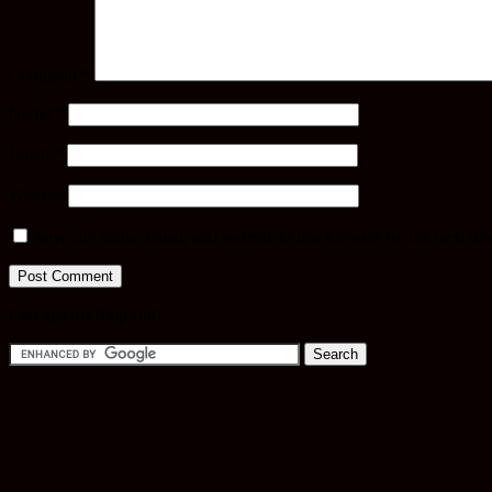
Comment
*
Name
*
Email
*
Website
Save my name, email, and website in this browser for the next ti
Cari apa tu? Taip sini!