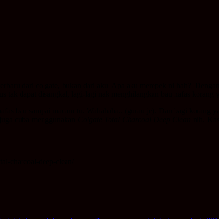
erbaru dari colgate, bukan dari aku.
Apa aku merepek ni hah?
Dengan r
us tak dapat disangkal, lagi-lagi nak menghilangkan bau nafas koran
 nafas bau sampai macam tu. Wahahaha.. (gurau je). Dan bagi korang ya
h juga cuba menggunakan
Colgate Total Charcoal Deep Clean
nih. Kasi
tal-charcoal-deep-clean/