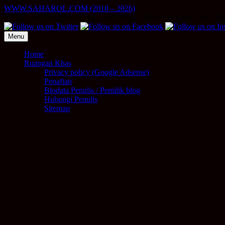
Skip
WWW.SAHAROL.COM (2010 – 2026)
to
NUKILAN PERIBADI | PELABURAN | SIDE INCOME ONLIN
content
Menu
Home
Ruangan Khas
Privacy policy (Google Adsense)
Penafian
Biodata Penulis / Pemilik blog
Hubungi Penulis
Sitemap