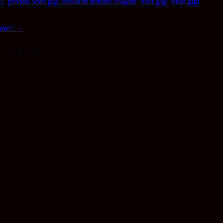
15
,
produk ubat gigi keluaran terbaru colgate
,
ubat gigi
,
ubat gigi
sama!
→
 colgate!
”