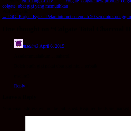
Category:
Nuffnang CPUV
Tags:
colgate
,
colgate new product
,
colga
colgate
,
ubat gigi yang memutihkan
Post navigation
←
DiGi Project Byte – Pelan internet serendah 50 sen untuk pengguna
One thought on “
Colgate Total Charcoal D
mselim3
April 6, 2015
Assalammualaikum… saharol,
Boleh putih gigi pakai ubat gigi nie… terbaik.
mselim3
Reply
↓
Leave a Reply
Your email address will not be published.
Required fields are marked