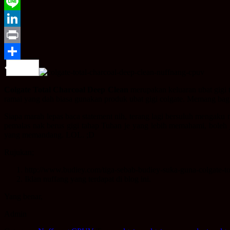
WeChat
Line
LinkedIn
Print
Share
Colgate Total Charcoal Deep Clean
merupakan keluaran ubat gigi t
ramai yang dah biasa gunakan produk ubat gigi colgate. Memang bag
Siapa marah lepas baca statement nih, terang lagi bersuluh mengaku
pemalas nak berus gigi tahap Tuhan je yang lebih memahami, bole
yang memandang. LOL. ;D
Rujukan;
http://www.budiey.com/tiga-sebab-budiey-suka-guna-colgate-to
Iklan nuffang yang terdapat di blog ini.
Yang benar,
Admin