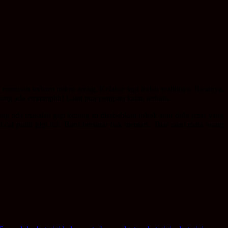
umusan terbaru mikro arang. Kelakar tapi itulah realitinya. Rasanya,
g yang ada emmmphh! Lalat pun pengsan kalau terhidu…
ng ada masalah gigi kuning tu disebabkan rokok atau dulu jenis yang
 cat putih gigi tuh. Baru bersinar bak mentari.. Biar silau mata orang