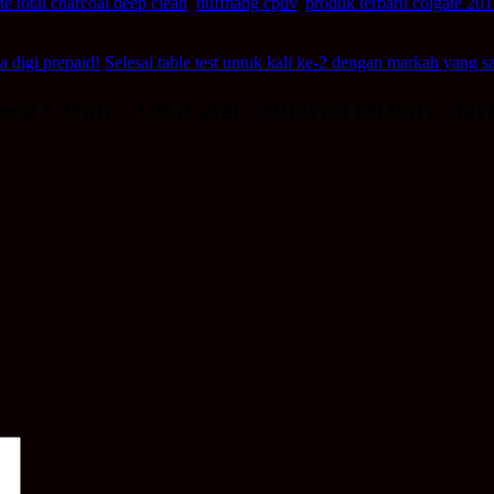
te total charcoal deep clean
,
nuffnang cpuv
,
produk terbaru colgate 20
 digi prepaid!
Selesai table test untuk kali ke-2 dengan markah yang 
eep Clean – Ubat gigi keluaran terbaru dari
*