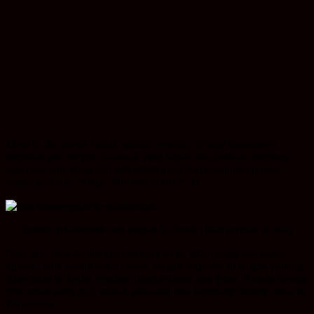
Masa tu aku masih budak sekolah rendah, dengan bangganya
memakai
jam tangan G-shock
yang bapak aku belikan, memang
rasa puas hati. Rasa dah jadi sebahagian dari kumpulan power
ranger pun ada. *takpe, kita-kita je tahu* ;D
Contoh rekabentuk jam tangan G-shock (lihat gambar di atas)
Bagi aku, reka bentuknya memang stylo, tahan lasak dan selesa
dipakai, baik waktu dalam kelas, tengah berpanas di tengah padang,
jalan-jalan ke kedai, sentiasa dipakai tanpa rasa jemu. Kawan-kawan
pun ramai yang puji, adalah sikit-sikit rasa kembang hidung masa tu.
Wahahaha.