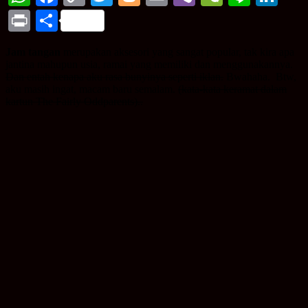
Link
Print
Share
Jam tangan
merupakan aksesori yang sangat popular, tak kira apa
jantina mahupun usia, ramai yang memiliki dan menggunakannya.
Dan entah kenapa aku rasa bunyinya seperti iklan.
Bwahaha. Btw,
aku masih ingat, macam baru semalam.
(kata-kata keramat dalam
kartun The Fairly Oddparents)..