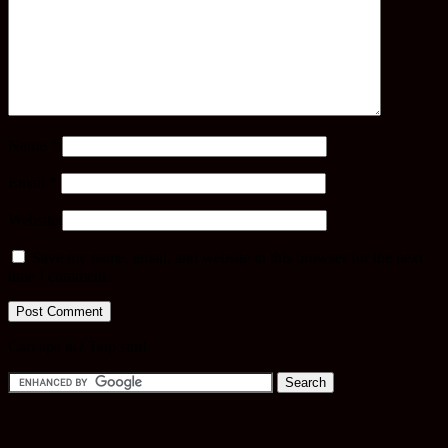
Name
*
Email
*
Website
Save my name, email, and website in this browser for the next
time I comment.
Cari apa tu? Taip sini!