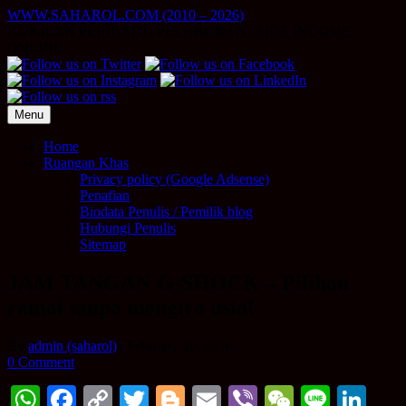
Skip
WWW.SAHAROL.COM (2010 – 2026)
to
NUKILAN PERIBADI | PELABURAN | SIDE INCOME
content
ONLINE
Menu
Home
Ruangan Khas
Privacy policy (Google Adsense)
Penafian
Biodata Penulis / Pemilik blog
Hubungi Penulis
Sitemap
JAM TANGAN G-SHOCK – Pilihan
ramai tanpa mengira usia!
By
admin (saharol)
|
February 19, 2016
0 Comment
WhatsApp
Facebook
Copy
Twitter
Blogger
Email
Viber
WeChat
Line
Li