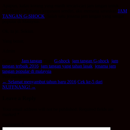
Apapun, kalau korang yang masih tercari-cari jam tangan untuk
dijadikan hadiah atau kegunaan sendiri, aku memang sarankan
JAM
TANGAN G-SHOCK
. Salah satu jenama jam tangan yang sangat
popular di Malaysia.
Ok, tu je. Sekian.
Yang benar,
Admin
Category:
Jam tangan
Tags:
G-shock
,
jam tangan G-shock
,
jam
tangan terbaik 2016
,
jam tangan yang tahan lasak
,
jenama jam
tangan popular di malaysia
Post navigation
←
Selamat menyambut tahun baru 2016
Cek ke-5 dari
NUFFNANG!
→
Leave a Reply
Your email address will not be published.
Required fields are
marked
*
Comment
*