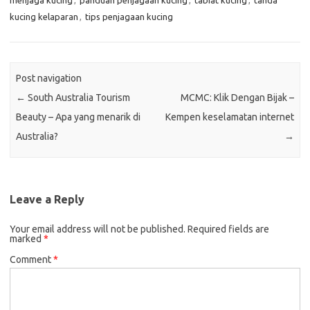
menjaga kucing
,
panduan penjagaan kucing
,
tabiat kucing
,
tanda
kucing kelaparan
,
tips penjagaan kucing
Post navigation
←
South Australia Tourism
MCMC: Klik Dengan Bijak –
Beauty – Apa yang menarik di
Kempen keselamatan internet
Australia?
→
Leave a Reply
Your email address will not be published.
Required fields are
marked
*
Comment
*