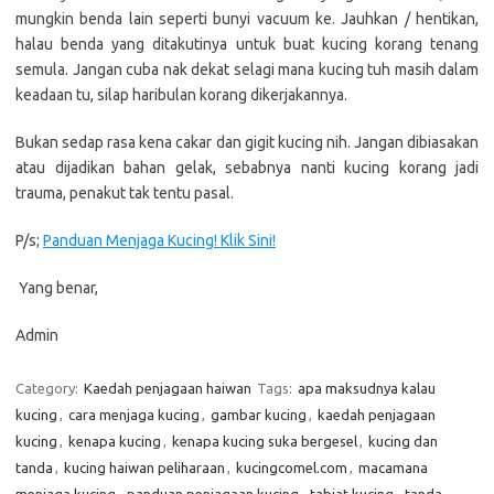
mungkin benda lain seperti bunyi vacuum ke. Jauhkan / hentikan,
halau benda yang ditakutinya untuk buat kucing korang tenang
semula. Jangan cuba nak dekat selagi mana kucing tuh masih dalam
keadaan tu, silap haribulan korang dikerjakannya.
Bukan sedap rasa kena cakar dan gigit kucing nih. Jangan dibiasakan
atau dijadikan bahan gelak, sebabnya nanti kucing korang jadi
trauma, penakut tak tentu pasal.
P/s;
Panduan Menjaga Kucing! Klik Sini!
Yang benar,
Admin
Category:
Kaedah penjagaan haiwan
Tags:
apa maksudnya kalau
kucing
,
cara menjaga kucing
,
gambar kucing
,
kaedah penjagaan
kucing
,
kenapa kucing
,
kenapa kucing suka bergesel
,
kucing dan
tanda
,
kucing haiwan peliharaan
,
kucingcomel.com
,
macamana