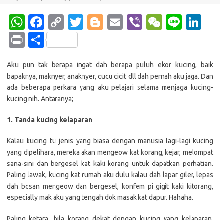
W
Fa
C
T
Bl
E
Vi
W
Li
Li
h
c
o
w
o
m
b
e
n
n
Pr
S
at
e
p
it
g
ail
er
C
e
k
in
h
s
b
y
te
g
h
e
Aku pun tak berapa ingat dah berapa puluh ekor kucing, baik
t
ar
bapaknya, maknyer, anaknyer, cucu cicit dll dah pernah aku jaga. Dan
A
o
Li
r
er
at
dI
e
ada beberapa perkara yang aku pelajari selama menjaga kucing-
p
o
n
n
kucing nih. Antaranya;
p
k
k
1. Tanda kucing kelaparan
Kalau kucing tu jenis yang biasa dengan manusia lagi-lagi kucing
yang dipelihara, mereka akan mengeow kat korang, kejar, melompat
sana-sini dan bergesel kat kaki korang untuk dapatkan perhatian.
Paling lawak, kucing kat rumah aku dulu kalau dah lapar giler, lepas
dah bosan mengeow dan bergesel, konfem pi gigit kaki kitorang,
especially mak aku yang tengah dok masak kat dapur. Hahaha.
Paling ketara, bila korang dekat dengan kucing yang kelaparan,