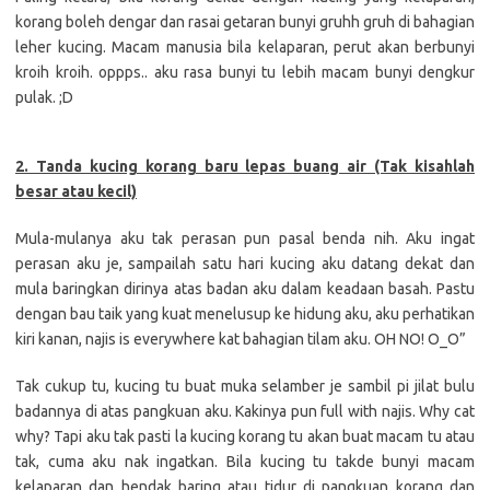
korang boleh dengar dan rasai getaran bunyi gruhh gruh di bahagian
leher kucing. Macam manusia bila kelaparan, perut akan berbunyi
kroih kroih. oppps.. aku rasa bunyi tu lebih macam bunyi dengkur
pulak. ;D
2. Tanda kucing korang baru lepas buang air (Tak kisahlah
besar atau kecil)
Mula-mulanya aku tak perasan pun pasal benda nih. Aku ingat
perasan aku je, sampailah satu hari kucing aku datang dekat dan
mula baringkan dirinya atas badan aku dalam keadaan basah. Pastu
dengan bau taik yang kuat menelusup ke hidung aku, aku perhatikan
kiri kanan, najis is everywhere kat bahagian tilam aku. OH NO! O_O”
Tak cukup tu, kucing tu buat muka selamber je sambil pi jilat bulu
badannya di atas pangkuan aku. Kakinya pun full with najis. Why cat
why? Tapi aku tak pasti la kucing korang tu akan buat macam tu atau
tak, cuma aku nak ingatkan. Bila kucing tu takde bunyi macam
kelaparan dan hendak baring atau tidur di pangkuan korang dan