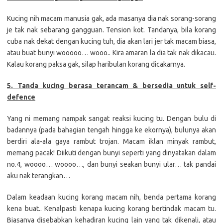
Kucing nih macam manusia gak, ada masanya dia nak sorang-sorang
je tak nak sebarang gangguan. Tension kot. Tandanya, bila korang
cuba nak dekat dengan kucing tuh, dia akan lari jer tak macam biasa,
atau buat bunyi wooooo… wooo.. Kira amaran la dia tak nak dikacau.
Kalau korang paksa gak, silap haribulan korang dicakarnya.
5. Tanda kucing berasa terancam & bersedia untuk self-
defence
Yang ni memang nampak sangat reaksi kucing tu. Dengan bulu di
badannya (pada bahagian tengah hingga ke ekornya), bulunya akan
berdiri ala-ala gaya rambut trojan. Macam iklan minyak rambut,
memang pacak! Diikuti dengan bunyi seperti yang dinyatakan dalam
no.4, woooo… woooo…, dan bunyi seakan bunyi ular… tak pandai
aku nak terangkan…
Dalam keadaan kucing korang macam nih, benda pertama korang
kena buat.. Kenalpasti kenapa kucing korang bertindak macam tu.
Biasanya disebabkan kehadiran kucing lain yang tak dikenali, atau