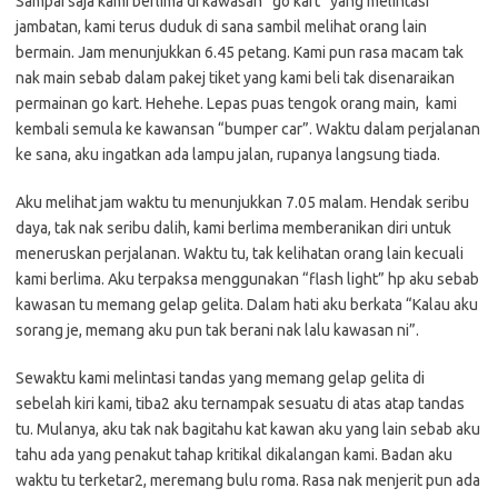
Sampai saja kami berlima di kawasan “go kart” yang melintasi
jambatan, kami terus duduk di sana sambil melihat orang lain
bermain. Jam menunjukkan 6.45 petang. Kami pun rasa macam tak
nak main sebab dalam pakej tiket yang kami beli tak disenaraikan
permainan go kart. Hehehe. Lepas puas tengok orang main, kami
kembali semula ke kawansan “bumper car”. Waktu dalam perjalanan
ke sana, aku ingatkan ada lampu jalan, rupanya langsung tiada.
Aku melihat jam waktu tu menunjukkan 7.05 malam. Hendak seribu
daya, tak nak seribu dalih, kami berlima memberanikan diri untuk
meneruskan perjalanan. Waktu tu, tak kelihatan orang lain kecuali
kami berlima. Aku terpaksa menggunakan “flash light” hp aku sebab
kawasan tu memang gelap gelita. Dalam hati aku berkata “Kalau aku
sorang je, memang aku pun tak berani nak lalu kawasan ni”.
Sewaktu kami melintasi tandas yang memang gelap gelita di
sebelah kiri kami, tiba2 aku ternampak sesuatu di atas atap tandas
tu. Mulanya, aku tak nak bagitahu kat kawan aku yang lain sebab aku
tahu ada yang penakut tahap kritikal dikalangan kami. Badan aku
waktu tu terketar2, meremang bulu roma. Rasa nak menjerit pun ada