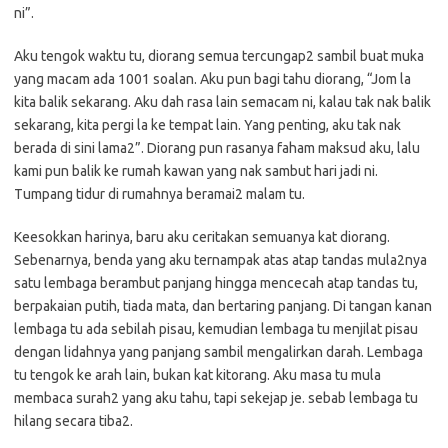
ni”.
Aku tengok waktu tu, diorang semua tercungap2 sambil buat muka
yang macam ada 1001 soalan. Aku pun bagi tahu diorang, “Jom la
kita balik sekarang. Aku dah rasa lain semacam ni, kalau tak nak balik
sekarang, kita pergi la ke tempat lain. Yang penting, aku tak nak
berada di sini lama2”. Diorang pun rasanya faham maksud aku, lalu
kami pun balik ke rumah kawan yang nak sambut hari jadi ni.
Tumpang tidur di rumahnya beramai2 malam tu.
Keesokkan harinya, baru aku ceritakan semuanya kat diorang.
Sebenarnya, benda yang aku ternampak atas atap tandas mula2nya
satu lembaga berambut panjang hingga mencecah atap tandas tu,
berpakaian putih, tiada mata, dan bertaring panjang. Di tangan kanan
lembaga tu ada sebilah pisau, kemudian lembaga tu menjilat pisau
dengan lidahnya yang panjang sambil mengalirkan darah. Lembaga
tu tengok ke arah lain, bukan kat kitorang. Aku masa tu mula
membaca surah2 yang aku tahu, tapi sekejap je. sebab lembaga tu
hilang secara tiba2.