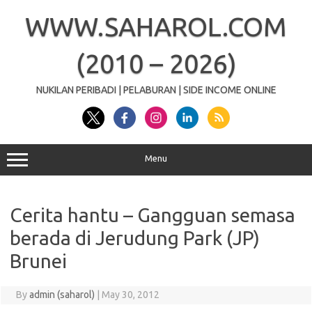
Skip
to
WWW.SAHAROL.COM
content
(2010 – 2026)
NUKILAN PERIBADI | PELABURAN | SIDE INCOME ONLINE
Menu
Cerita hantu – Gangguan semasa
berada di Jerudung Park (JP)
Brunei
By
admin (saharol)
|
May 30, 2012