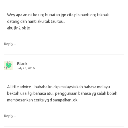
Wey apa an nii ko urg bunai an jgn cita pls nanti org taknak
datang dah nanti aku tak tau tuu..
aku jln2 ok je
↓
Reply
Black
July 25, 2016
A little advice .. hahaha kn ckp malaysia kah bahasa melayu..
bektah usai lgi bahasa atu.. penggunaan bahasa yg salah boleh
membosankan cerita yg d sampaikan..ok
↓
Reply