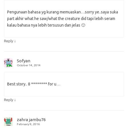
Pengunaan bahasa yg kurang memuaskan…sorry ye..saya suka
part akhir what he saw/what the creature did tapi lebih seram
kalau bahasa nya lebih tersusun dan jelas 🙂
↓
Reply
Sofyan
October 14, 2014
Best story.. 8 ******** for u…
↓
Reply
zahra jambu76
February 9, 2016