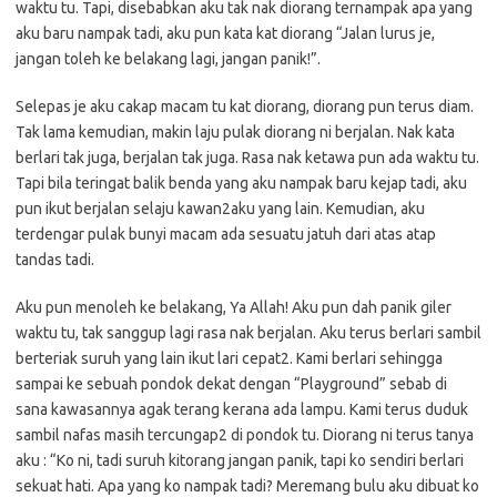
waktu tu. Tapi, disebabkan aku tak nak diorang ternampak apa yang
aku baru nampak tadi, aku pun kata kat diorang “Jalan lurus je,
jangan toleh ke belakang lagi, jangan panik!”.
Selepas je aku cakap macam tu kat diorang, diorang pun terus diam.
Tak lama kemudian, makin laju pulak diorang ni berjalan. Nak kata
berlari tak juga, berjalan tak juga. Rasa nak ketawa pun ada waktu tu.
Tapi bila teringat balik benda yang aku nampak baru kejap tadi, aku
pun ikut berjalan selaju kawan2aku yang lain. Kemudian, aku
terdengar pulak bunyi macam ada sesuatu jatuh dari atas atap
tandas tadi.
Aku pun menoleh ke belakang, Ya Allah! Aku pun dah panik giler
waktu tu, tak sanggup lagi rasa nak berjalan. Aku terus berlari sambil
berteriak suruh yang lain ikut lari cepat2. Kami berlari sehingga
sampai ke sebuah pondok dekat dengan “Playground” sebab di
sana kawasannya agak terang kerana ada lampu. Kami terus duduk
sambil nafas masih tercungap2 di pondok tu. Diorang ni terus tanya
aku : “Ko ni, tadi suruh kitorang jangan panik, tapi ko sendiri berlari
sekuat hati. Apa yang ko nampak tadi? Meremang bulu aku dibuat ko