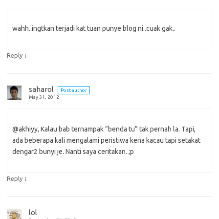
wahh..ingtkan terjadi kat tuan punye blog ni..cuak gak..
↓
Reply
saharol
Post author
May 31, 2012
@akhiyy, Kalau bab ternampak “benda tu” tak pernah la. Tapi,
ada beberapa kali mengalami peristiwa kena kacau tapi setakat
dengar2 bunyi je. Nanti saya ceritakan. ;p
↓
Reply
lol