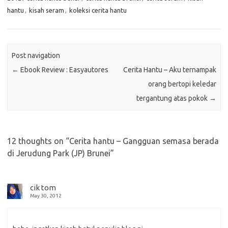
hantu
,
kisah seram
,
koleksi cerita hantu
Post navigation
←
Ebook Review : Easyautores
Cerita Hantu – Aku ternampak
orang bertopi keledar
tergantung atas pokok
→
12 thoughts on “
Cerita hantu – Gangguan semasa berada
di Jerudung Park (JP) Brunei
”
cik tom
May 30, 2012