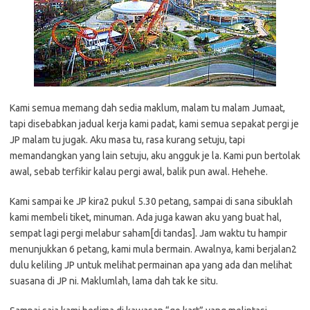
Kami semua memang dah sedia maklum, malam tu malam Jumaat,
tapi disebabkan jadual kerja kami padat, kami semua sepakat pergi je
JP malam tu jugak. Aku masa tu, rasa kurang setuju, tapi
memandangkan yang lain setuju, aku angguk je la. Kami pun bertolak
awal, sebab terfikir kalau pergi awal, balik pun awal. Hehehe.
Kami sampai ke JP kira2 pukul 5.30 petang, sampai di sana sibuklah
kami membeli tiket, minuman. Ada juga kawan aku yang buat hal,
sempat lagi pergi melabur saham[di tandas]. Jam waktu tu hampir
menunjukkan 6 petang, kami mula bermain. Awalnya, kami berjalan2
dulu keliling JP untuk melihat permainan apa yang ada dan melihat
suasana di JP ni. Maklumlah, lama dah tak ke situ.