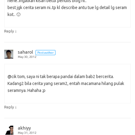
hehe..ingatkan kisah betul penulis blog ni..
best jgk cerita seram ni..tp kl describe antu tue lg detail lg seram
kot.. 🙂
↓
Reply
saharol
Post author
May 30, 2012
@cik tom, saya ni tak berapa pandai dalam bab2 bercerita.
Kadang2 bila cerita yang seram2, entah macamana hilang pulak
seramnya. Hahaha ;p
↓
Reply
akhiyy
May 31, 2012