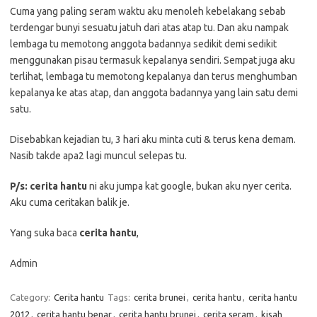
Cuma yang paling seram waktu aku menoleh kebelakang sebab
terdengar bunyi sesuatu jatuh dari atas atap tu. Dan aku nampak
lembaga tu memotong anggota badannya sedikit demi sedikit
menggunakan pisau termasuk kepalanya sendiri. Sempat juga aku
terlihat, lembaga tu memotong kepalanya dan terus menghumban
kepalanya ke atas atap, dan anggota badannya yang lain satu demi
satu.
Disebabkan kejadian tu, 3 hari aku minta cuti & terus kena demam.
Nasib takde apa2 lagi muncul selepas tu.
P/s:
cerita hantu
ni aku jumpa kat google, bukan aku nyer cerita.
Aku cuma ceritakan balik je.
Yang suka baca
cerita hantu
,
Admin
Category:
Cerita hantu
Tags:
cerita brunei
,
cerita hantu
,
cerita hantu
2012
,
cerita hantu benar
,
cerita hantu brunei
,
cerita seram
,
kisah