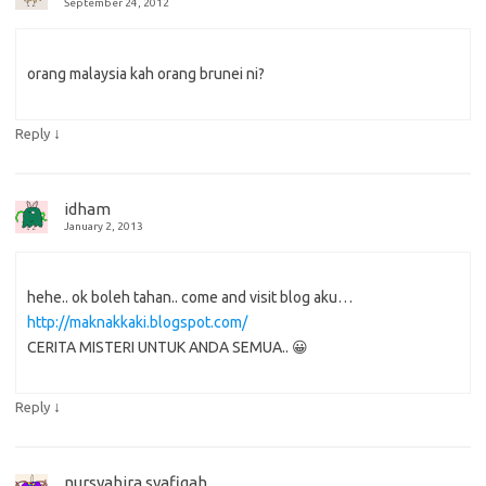
September 24, 2012
orang malaysia kah orang brunei ni?
↓
Reply
idham
January 2, 2013
hehe.. ok boleh tahan.. come and visit blog aku…
http://maknakkaki.blogspot.com/
CERITA MISTERI UNTUK ANDA SEMUA.. 😀
↓
Reply
nursyahira syafiqah